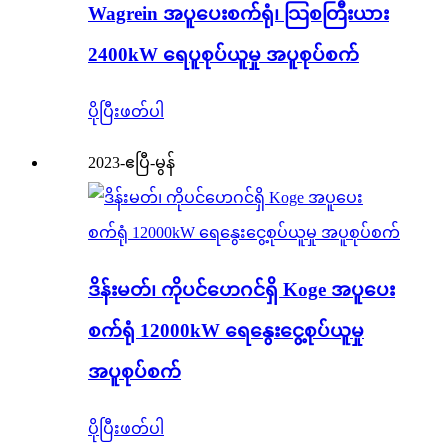
Wagrein အပူပေးစက်ရုံ၊ သြစတြီးယား
2400kW ရေပူစုပ်ယူမှု အပူစုပ်စက်
ပိုပြီးဖတ်ပါ
2023-ဧပြီ-မွန်
ဒိန်းမတ်၊ ကိုပင်ဟေဂင်ရှိ Koge အပူပေး
စက်ရုံ 12000kW ရေနွေးငွေ့စုပ်ယူမှု
အပူစုပ်စက်
ပိုပြီးဖတ်ပါ