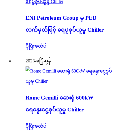
ENI Petroleum Group မှ PED
လက်မှတ်ဖြင့် ရေပူစုပ်ယူမှု Chiller
ပိုပြီးဖတ်ပါ
2023-ဧပြီ-မွန်
Rome Gemilli ဆေးရုံ 600kW
ရေနွေးငွေ့စုပ်ယူမှု Chiller
ပိုပြီးဖတ်ပါ