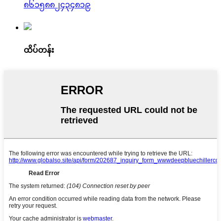
၈၆၁၅၈၈၂၄၃၄၈၁၉
ထိပ်တန်း