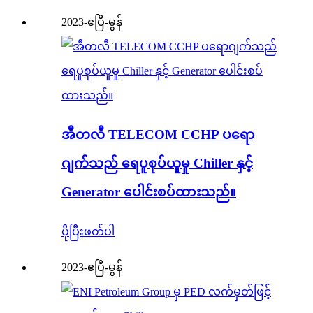
2023-ဧပြီ-မွန်
အီတလီ TELECOM CCHP ပရော
ဂျက်သည် ရေပူစုပ်ယူမှု Chiller နှင့်
Generator ပေါင်းစပ်ထားသည်။
ပိုပြီးဖတ်ပါ
2023-ဧပြီ-မွန်