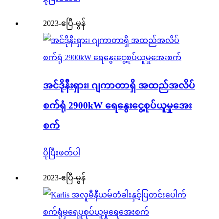
2023-ဧပြီ-မွန်
အင်ဒိုနီးရှား၊ ဂျကာတာရှိ အထည်အလိပ်
စက်ရုံ 2900kW ရေနွေးငွေ့စုပ်ယူမှုအေး
စက်
ပိုပြီးဖတ်ပါ
2023-ဧပြီ-မွန်