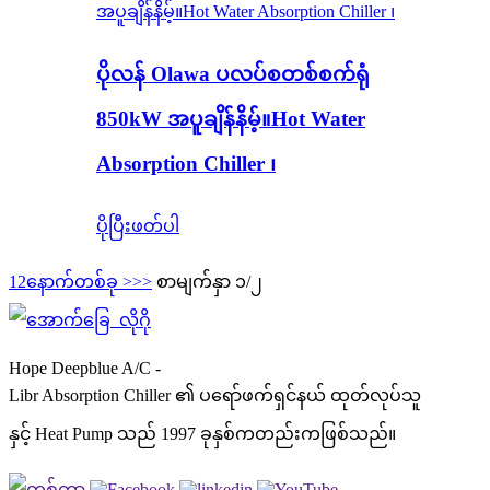
ပိုလန် Olawa ပလပ်စတစ်စက်ရုံ
850kW အပူချိန်နိမ့်။Hot Water
Absorption Chiller ၊
ပိုပြီးဖတ်ပါ
1
2
နောက်တစ်ခု >
>>
စာမျက်နှာ ၁/၂
Hope Deepblue A/C -
Libr Absorption Chiller ၏ ပရော်ဖက်ရှင်နယ် ထုတ်လုပ်သူ
နှင့် Heat Pump သည် 1997 ခုနှစ်ကတည်းကဖြစ်သည်။