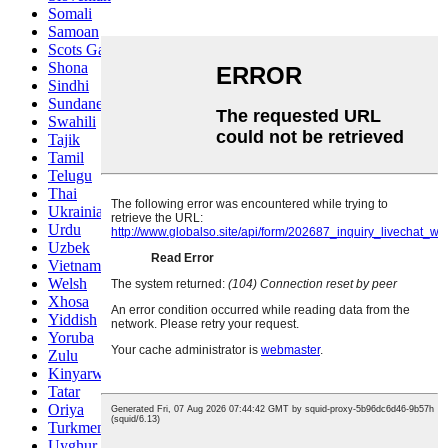
Somali
Samoan
Scots Gaelic
Shona
Sindhi
Sundanese
Swahili
Tajik
Tamil
Telugu
Thai
Ukrainian
Urdu
Uzbek
Vietnamese
Welsh
Xhosa
Yiddish
Yoruba
Zulu
Kinyarwanda
Tatar
Oriya
Turkmen
Uyghur