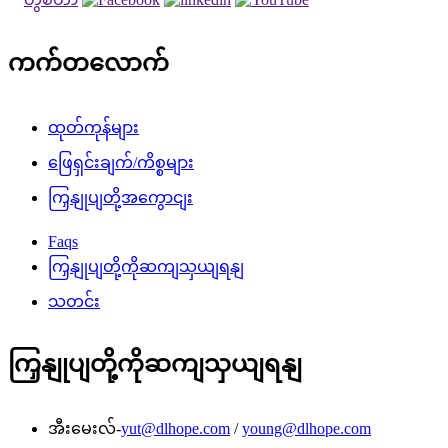
ကက်တလောက်
ထုတ်ကုန်များ
ဖြေရှင်းချက်/ကိစ္စများ
ကြှနျုပျတို့အကွောငျး
Faqs
ကြှနျုပျတို့ကိုဆကျသှယျရနျ
သတင်း
ကြှနျုပျတို့ကိုဆကျသှယျရနျ
အီးမေးလ်-
yut@dlhope.com
/
young@dlhope.com