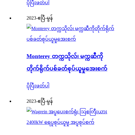
ပိုပြီးဖတ်ပါ
2023-ဧပြီ-မွန်
Monterey တက္ကသိုလ်၊ မက္ကဆီကို
တိုက်ရိုက်ပစ်ခတ်စုပ်ယူမှုအေးစက်
ပိုပြီးဖတ်ပါ
2023-ဧပြီ-မွန်