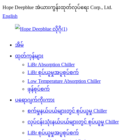
Hope Deepblue အဲယားကွန်းထုတ်လုပ်ရေး Corp., Ltd.
English
အိမ်
ထုတ်ကုန်များ
LiBr Absorption Chiller
LiBr စုပ်ယူမှုအပူစုပ်စက်
Low Temperature Absorption Chiller
ဖုန်စုပ်စက်
ပရောဂျက်ကိုးကား
စက်မှုနယ်ပယ်များတွင် စုပ်ယူမှု Chiller
လုပ်ငန်းသုံးနယ်ပယ်များတွင် စုပ်ယူမှု Chiller
LiBr စုပ်ယူမှုအပူစုပ်စက်