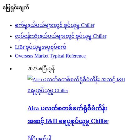
ဖြေရှင်းချက်
စက်မှုနယ်ပယ်များတွင် စုပ်ယူမှု Chiller
လုပ်ငန်းသုံးနယ်ပယ်များတွင် စုပ်ယူမှု Chiller
LiBr စုပ်ယူမှုအပူစုပ်စက်
Overseas Market Typical Reference
2023-ဧပြီ-မွန်
Alca ပလတ်စတစ်စက်ရုံစီမံကိန်း
အဆင့် I&II ရေပူစုပ်ယူမှု Chiller
ပိုပြီးဖတ်ပါ