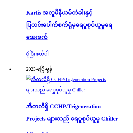
Karlis အလူမီနီယမ်တံခါးနှင့်
ပြတင်းပေါက်စက်ရုံမှရေပူစုပ်ယူမှုရေ
အေးစက်
ပိုပြီးဖတ်ပါ
2023-ဧပြီ-မွန်
အီတလီရှိ CCHP/Trigeneration
Projects များသည် ရေပူစုပ်ယူမှု Chiller