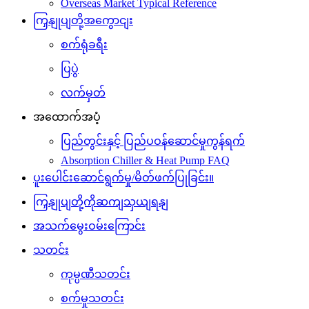
Overseas Market Typical Reference
ကြှနျုပျတို့အကွောငျး
စက်ရုံခရီး
ပြပွဲ
လက်မှတ်
အထောက်အပံ့
ပြည်တွင်းနှင့် ပြည်ပဝန်ဆောင်မှုကွန်ရက်
Absorption Chiller & Heat Pump FAQ
ပူးပေါင်းဆောင်ရွက်မှု/မိတ်ဖက်ပြုခြင်း။
ကြှနျုပျတို့ကိုဆကျသှယျရနျ
အသက်မွေးဝမ်းကြောင်း
သတင်း
ကုမ္ပဏီသတင်း
စက်မှုသတင်း