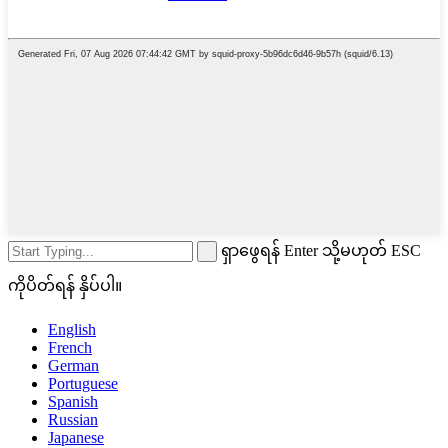
ရှာဖွေရန် Enter သို့မဟုတ် ESC
ကိုပိတ်ရန် နှိပ်ပါ။
English
French
German
Portuguese
Spanish
Russian
Japanese