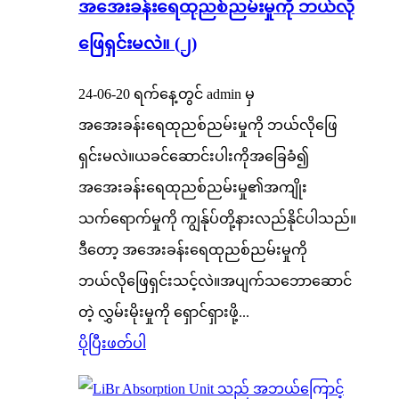
အအေးခန်းရေထုညစ်ညမ်းမှုကို ဘယ်လို
ဖြေရှင်းမလဲ။ (၂)
24-06-20 ရက်နေ့တွင် admin မှ
အအေးခန်းရေထုညစ်ညမ်းမှုကို ဘယ်လိုဖြေ
ရှင်းမလဲ။ယခင်ဆောင်းပါးကိုအခြေခံ၍
အအေးခန်းရေထုညစ်ညမ်းမှု၏အကျိုး
သက်ရောက်မှုကို ကျွန်ုပ်တို့နားလည်နိုင်ပါသည်။
ဒီတော့ အအေးခန်းရေထုညစ်ညမ်းမှုကို
ဘယ်လိုဖြေရှင်းသင့်လဲ။အပျက်သဘောဆောင်
တဲ့ လွှမ်းမိုးမှုကို ရှောင်ရှားဖို့...
ပိုပြီးဖတ်ပါ