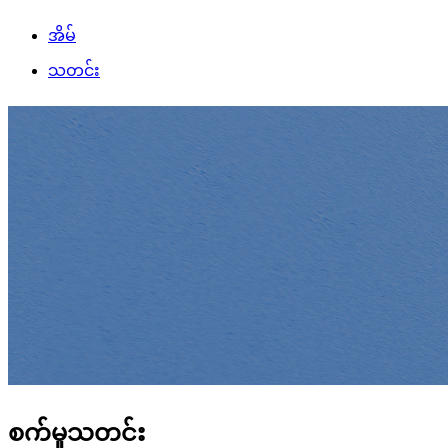
အိမ်
သတင်း
စက်မှုသတင်း