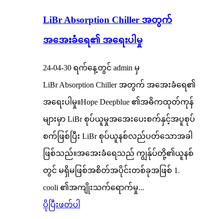
LiBr Absorption Chiller အတွက်
အအေးခံရေ၏ အရေးပါမှု
24-04-30 ရက်နေ့တွင် admin မှ
LiBr Absorption Chiller အတွက် အအေးခံရေ၏
အရေးပါမှု။Hope Deepblue ၏အဓိကထုတ်ကုန်
များမှာ LiBr စုပ်ယူမှုအအေးပေးစက်နှင့်အပူစုပ်
စက်ဖြစ်ပြီး LiBr စုပ်ယူနစ်လည်ပတ်သောအခါ
ဖြစ်သည်။အအေးခံရေသည် ကျွန်ုပ်တို့၏ယူနစ်
တွင် မရှိမဖြစ်အစိတ်အပိုင်းတစ်ခုအဖြစ် 1.
cooli ၏အကျိုးသက်ရောက်မှု...
ပိုပြီးဖတ်ပါ