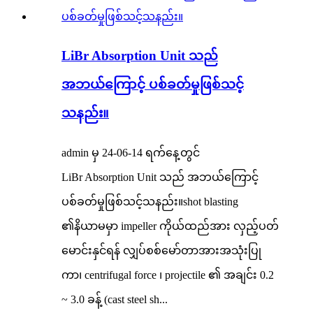
LiBr Absorption Unit သည်
အဘယ်ကြောင့် ပစ်ခတ်မှုဖြစ်သင့်
သနည်း။
admin မှ 24-06-14 ရက်နေ့တွင်
LiBr Absorption Unit သည် အဘယ်ကြောင့်
ပစ်ခတ်မှုဖြစ်သင့်သနည်း။shot blasting
၏နိယာမမှာ impeller ကိုယ်ထည်အား လှည့်ပတ်
မောင်းနှင်ရန် လျှပ်စစ်မော်တာအားအသုံးပြု
ကာ၊ centrifugal force ၊ projectile ၏ အချင်း 0.2
~ 3.0 ခန့် (cast steel sh...