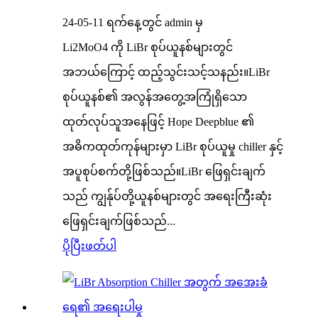
24-05-11 ရက်နေ့တွင် admin မှ
Li2MoO4 ကို LiBr စုပ်ယူနစ်များတွင်
အဘယ်ကြောင့် ထည့်သွင်းသင့်သနည်း။LiBr
စုပ်ယူနစ်၏ အလွန်အတွေ့အကြုံရှိသော
ထုတ်လုပ်သူအနေဖြင့် Hope Deepblue ၏
အဓိကထုတ်ကုန်များမှာ LiBr စုပ်ယူမှု chiller နှင့်
အပူစုပ်စက်တို့ဖြစ်သည်။LiBr ဖြေရှင်းချက်
သည် ကျွန်ုပ်တို့ယူနစ်များတွင် အရေးကြီးဆုံး
ဖြေရှင်းချက်ဖြစ်သည်...
ပိုပြီးဖတ်ပါ