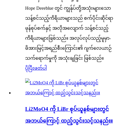
Hope Deeeblue တွင် ကျွန်ုပ်တို့အသုံးများသော
သန့်စင်သည့်ကိရိယာများသည် စက်ပိုင်းဆိုင်ရာ
ဖုန်စုပ်စက်နှင့် အလိုအလျောက် သန့်စင်သည့်
ကိရိယာများဖြစ်သည်။ အလုပ်လုပ်သည့်မူမှာ-
ဖိအားမြင့်အရည်စီးကြောင်း၏ ဂျက်လေယာဉ်
သက်ရောက်မှုကို အသုံးချခြင်း ဖြစ်သည်။
ပိုပြီးဖတ်ပါ
Li2MoO4 ကို LiBr စုပ်ယူနစ်များတွင်
အဘယ်ကြောင့် ထည့်သွင်းသင့်သနည်း။