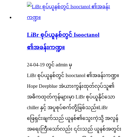
LiBr စုပ်ယူနစ်တွင် Isooctanol
၏အခန်းကဏ္ဍ။
24-04-19 တွင် admin မှ
LiBr စုပ်ယူနစ်တွင် Isooctanol ၏အခန်းကဏ္ဍ။
Hope Deepblue အဲယားကွန်းထုတ်လုပ်သူ၏
အဓိကထုတ်ကုန်များမှာ LiBr စုပ်ယူနိုင်သော
chiller နှင့် အပူစုပ်စက်တို့ဖြစ်သည်။LiBr
ဖြေရှင်းချက်သည် ယူနစ်၏သွေးကဲ့သို့ အလွန်
အရေးကြီးသော်လည်း ၎င်းသည် ယူနစ်အတွင်း