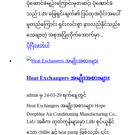
ပုံဆောင်ခဲမျဉ်းကြောင်းမှတဆင့်၊ ပုံဆောင်ခဲ
သည် LiBr ဖြေရှင်းချက်၏ ဒြပ်ထုအပိုင်းအပေါ်
မူတည်ကြောင်း ရှင်းလင်းစွာ နားလည်နိုင်သည်။
သေချာတဲ့ အစုအပြုံလိုက်အောက်မှာ...
ပိုပြီးဖတ်ပါ
Heat Exchangers အမျိုးအစားများ
admin မှ 24-03-29 ရက်နေ့တွင်
Heat Exchangers အမျိုးအစားများ Hope
Deepblue Air Conditioning Manufacturing Co.,
Ltd.၊ အဓိက ထုတ်ကုန်များမှာ LiBr စုပ်ယူနိုင်
သော chiller နှင့် heat pump ဖြစ်သည်၊ ၎င်း