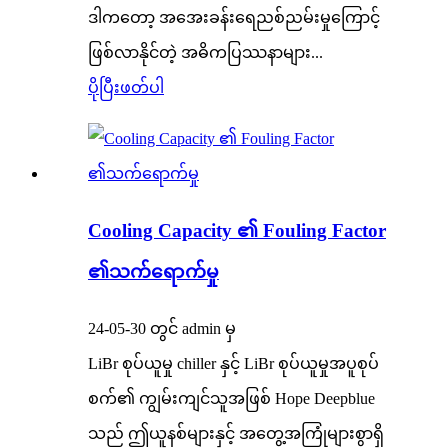
ဒါကတော့ အအေးခန်းရေညစ်ညမ်းမှုကြောင့်
ဖြစ်လာနိုင်တဲ့ အဓိကပြဿနာများ...
ပိုပြီးဖတ်ပါ
Cooling Capacity ၏ Fouling Factor
၏သက်ရောက်မှု
24-05-30 တွင် admin မှ
LiBr စုပ်ယူမှု chiller နှင့် LiBr စုပ်ယူမှုအပူစုပ်
စက်၏ ကျွမ်းကျင်သူအဖြစ် Hope Deepblue
သည် ဤယူနစ်များနှင့် အတွေ့အကြုံများစွာရှိ