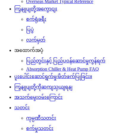
Overseas Market Typical Reference
ကြှနျုပျတို့အကွောငျး
စက်ရုံခရီး
ပြပွဲ
လက်မှတ်
အထောက်အပံ့
ပြည်တွင်းနှင့် ပြည်ပဝန်ဆောင်မှုကွန်ရက်
Absorption Chiller & Heat Pump FAQ
ပူးပေါင်းဆောင်ရွက်မှု/မိတ်ဖက်ပြုခြင်း။
ကြှနျုပျတို့ကိုဆကျသှယျရနျ
အသက်မွေးဝမ်းကြောင်း
သတင်း
ကုမ္ပဏီသတင်း
စက်မှုသတင်း