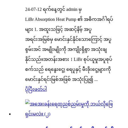
24-07-12 ရက်နေ့တွင် admin မှ
LiBr Absorption Heat Pump ၏ အဓိကအင်္ဂါရပ်
များ 1. အထူးသဖြင့် အဆင့်နိမ့် အပူ
အရင်းအမြစ်မှ မောင်းနှင်နိုင်သောကြောင့် အပူ
စွမ်းအင် အမျိုးမျိုးကို အကျိုးရှိစွာ အသုံးချ
နိုင်သည်။အတန်းအစား Ⅰ LiBr စုပ်ယူမှုအပူစုပ်
စက်သည် ရေနွေးငွေ့၊ ရေပူနှင့် မီးခိုးငွေ့များကို
မောင်းနှင်ရင်းမြစ်အဖြစ် အသုံးပြု၍ ...
ပိုပြီးဖတ်ပါ