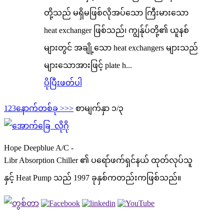
တို့သည် မရှိမဖြစ်လိုအပ်သော ကြီးမားသော
heat exchanger ဖြစ်သည်၊ ကျွန်ုပ်တို့၏ ယူနစ်
များတွင် အချို့သော heat exchangers များသည်
များသောအားဖြင့် plate h...
ပိုပြီးဖတ်ပါ
1
2
3
နောက်တစ်ခု >
>>
စာမျက်နှာ ၁/၃
Hope Deepblue A/C -
Libr Absorption Chiller ၏ ပရော်ဖက်ရှင်နယ် ထုတ်လုပ်သူ
နှင့် Heat Pump သည် 1997 ခုနှစ်ကတည်းကဖြစ်သည်။