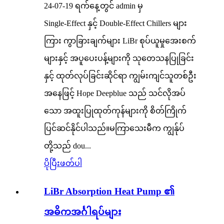
24-07-19 ရက်နေ့တွင် admin မှ
Single-Effect နှင့် Double-Effect Chillers များ
ကြား ကွာခြားချက်များ LiBr စုပ်ယူမှုအေးစက်
များနှင့် အပူပေးပန့်များကို သုတေသနပြုခြင်း
နှင့် ထုတ်လုပ်ခြင်းဆိုင်ရာ ကျွမ်းကျင်သူတစ်ဦး
အနေဖြင့် Hope Deepblue သည် သင်လိုအပ်
သော အထူးပြုထုတ်ကုန်များကို စိတ်ကြိုက်
ပြင်ဆင်နိုင်ပါသည်။မကြာသေးမီက ကျွန်ုပ်
တို့သည် dou...
ပိုပြီးဖတ်ပါ
LiBr Absorption Heat Pump ၏
အဓိကအင်္ဂါရပ်များ