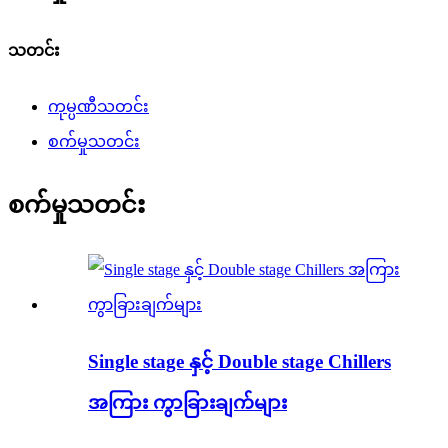
သတင်း
ကုမ္ပဏီသတင်း
စက်မှုသတင်း
စက်မှုသတင်း
Single stage နှင့် Double stage Chillers
အကြား ကွာခြားချက်များ