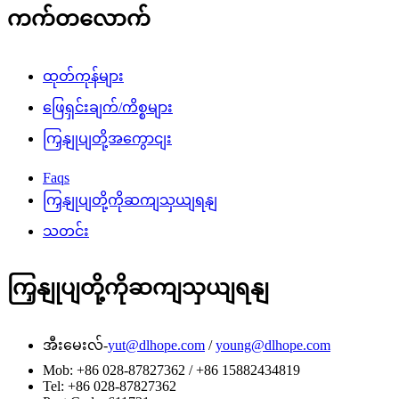
ကက်တလောက်
ထုတ်ကုန်များ
ဖြေရှင်းချက်/ကိစ္စများ
ကြှနျုပျတို့အကွောငျး
Faqs
ကြှနျုပျတို့ကိုဆကျသှယျရနျ
သတင်း
ကြှနျုပျတို့ကိုဆကျသှယျရနျ
အီးမေးလ်-
yut@dlhope.com
/
young@dlhope.com
Mob: +86 028-87827362 / +86 15882434819
Tel: +86 028-87827362