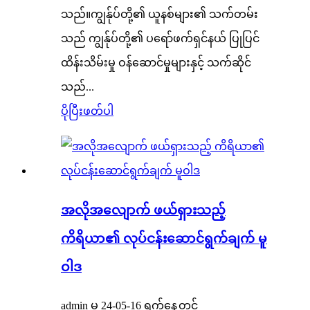
သည်။ကျွန်ုပ်တို့၏ ယူနစ်များ၏ သက်တမ်း
သည် ကျွန်ုပ်တို့၏ ပရော်ဖက်ရှင်နယ် ပြုပြင်
ထိန်းသိမ်းမှု ဝန်ဆောင်မှုများနှင့် သက်ဆိုင်
သည်...
ပိုပြီးဖတ်ပါ
အလိုအလျောက် ဖယ်ရှားသည့်
ကိရိယာ၏ လုပ်ငန်းဆောင်ရွက်ချက် မူ
ဝါဒ
admin မှ 24-05-16 ရက်နေ့တွင်