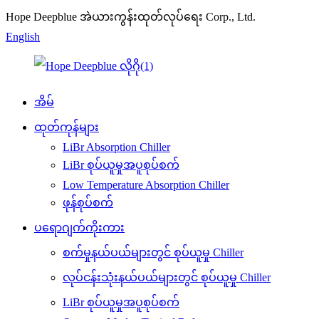
Hope Deepblue အဲယားကွန်းထုတ်လုပ်ရေး Corp., Ltd.
English
အိမ်
ထုတ်ကုန်များ
LiBr Absorption Chiller
LiBr စုပ်ယူမှုအပူစုပ်စက်
Low Temperature Absorption Chiller
ဖုန်စုပ်စက်
ပရောဂျက်ကိုးကား
စက်မှုနယ်ပယ်များတွင် စုပ်ယူမှု Chiller
လုပ်ငန်းသုံးနယ်ပယ်များတွင် စုပ်ယူမှု Chiller
LiBr စုပ်ယူမှုအပူစုပ်စက်