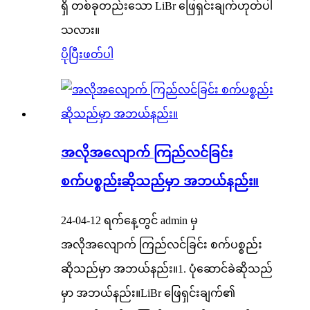
ရှိ တစ်ခုတည်းသော LiBr ဖြေရှင်းချက်ဟုတ်ပါ
သလား။
ပိုပြီးဖတ်ပါ
အလိုအလျောက် ကြည်လင်ခြင်း
စက်ပစ္စည်းဆိုသည်မှာ အဘယ်နည်း။
24-04-12 ရက်နေ့တွင် admin မှ
အလိုအလျောက် ကြည်လင်ခြင်း စက်ပစ္စည်း
ဆိုသည်မှာ အဘယ်နည်း။1. ပုံဆောင်ခဲဆိုသည်
မှာ အဘယ်နည်း။LiBr ဖြေရှင်းချက်၏