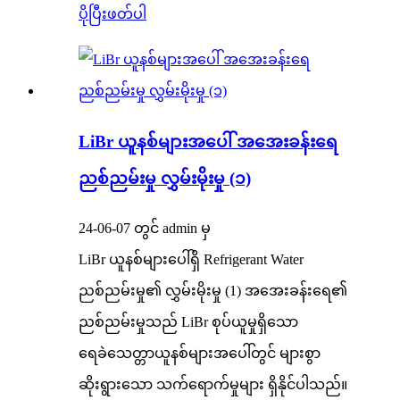
ပိုပြီးဖတ်ပါ
LiBr ယူနစ်များအပေါ် အအေးခန်းရေ
ညစ်ညမ်းမှု လွှမ်းမိုးမှု (၁)
24-06-07 တွင် admin မှ
LiBr ယူနစ်များပေါ်ရှိ Refrigerant Water
ညစ်ညမ်းမှု၏ လွှမ်းမိုးမှု (1) အအေးခန်းရေ၏
ညစ်ညမ်းမှုသည် LiBr စုပ်ယူမှုရှိသော
ရေခဲသေတ္တာယူနစ်များအပေါ်တွင် များစွာ
ဆိုးရွားသော သက်ရောက်မှုများ ရှိနိုင်ပါသည်။