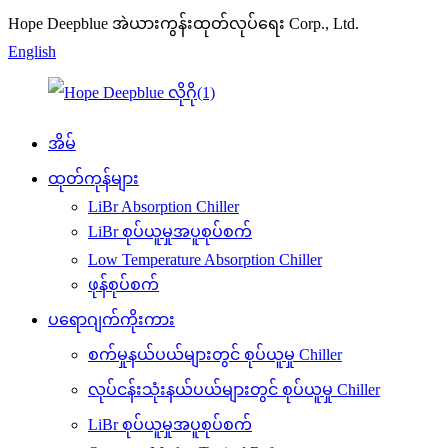
Hope Deepblue အဲယားကွန်းထုတ်လုပ်ရေး Corp., Ltd.
English
အိမ်
ထုတ်ကုန်များ
LiBr Absorption Chiller
LiBr စုပ်ယူမှုအပူစုပ်စက်
Low Temperature Absorption Chiller
ဖုန်စုပ်စက်
ပရောဂျက်ကိုးကား
စက်မှုနယ်ပယ်များတွင် စုပ်ယူမှု Chiller
လုပ်ငန်းသုံးနယ်ပယ်များတွင် စုပ်ယူမှု Chiller
LiBr စုပ်ယူမှုအပူစုပ်စက်