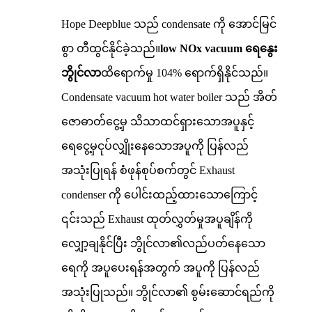
Hope Deepblue သည် condensate ကို အောင်မြင်
စွာ တီထွင်နိုင်ခဲ့သည်။
low NOx vacuum ရေနွေး
ဘွိုင်လာ
ထိရောက်မှု 104% ရောက်ရှိနိုင်သည်။
Condensate vacuum hot water boiler သည် အိတ်
ဇောဓာတ်ငွေ့မှ သိသာထင်ရှားသောအပူနှင့်
ရေငွေ့မှငုပ်လျှိုးနေသောအပူကို ပြန်လည်
အသုံးပြုရန် စံဖုန်စုပ်စက်တွင် Exhaust
condenser ကို ပေါင်းထည့်ထားသောကြောင့်
၎င်းသည် Exhaust ထုတ်လွှတ်မှုအပူချိန်ကို
လျှော့ချနိုင်ပြီး ဘွိုင်လာ၏လည်ပတ်နေသော
ရေကို အပူပေးရန်အတွက် အပူကို ပြန်လည်
အသုံးပြုသည်။ ဘွိုင်လာ၏ စွမ်းဆောင်ရည်ကို