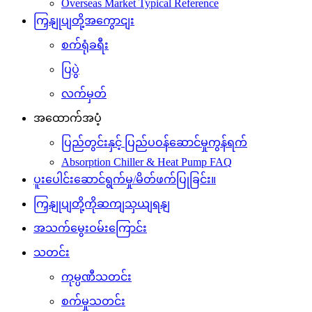
Overseas Market Typical Reference
ကြှနျုပျတို့အကွောငျး
စက်ရုံခရီး
ပြပွဲ
လက်မှတ်
အထောက်အပံ့
ပြည်တွင်းနှင့် ပြည်ပဝန်ဆောင်မှုကွန်ရက်
Absorption Chiller & Heat Pump FAQ
ပူးပေါင်းဆောင်ရွက်မှု/မိတ်ဖက်ပြုခြင်း။
ကြှနျုပျတို့ကိုဆကျသှယျရနျ
အသက်မွေးဝမ်းကြောင်း
သတင်း
ကုမ္ပဏီသတင်း
စက်မှုသတင်း