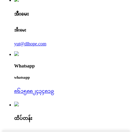
အီးမေး
အီးမေး
yut@dlhope.com
Whatsapp
whatsapp
၈၆၁၅၈၈၂၄၃၄၈၁၉
ထိပ်တန်း