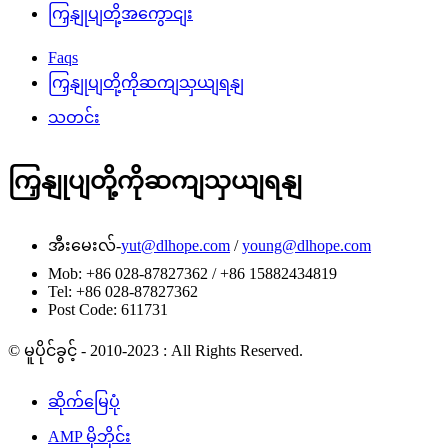
ကြှနျုပျတို့အကွောငျး
Faqs
ကြှနျုပျတို့ကိုဆကျသှယျရနျ
သတင်း
ကြှနျုပျတို့ကိုဆကျသှယျရနျ
အီးမေးလ်-
yut@dlhope.com
/
young@dlhope.com
Mob: +86 028-87827362 / +86 15882434819
Tel: +86 028-87827362
Post Code: 611731
© မူပိုင်ခွင့် - 2010-2023 : All Rights Reserved.
ဆိုက်မြေပုံ
AMP မိုဘိုင်း