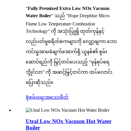
“
Fully Premixed Extra Low NOx Vacuum
Water Boiler
” သည် “Hope Deepblue Micro
Flame Low Temperature Combustion
Technology” ကို အသုံးပြု၍ ထုတ်ကုန်နှင့်
လည်ပတ်မှုစရိတ်စကများကို လျှော့ချကာ ဘေး
ကင်းမှုအာမခံချက်အောက်ရှိ ယူနစ်၏ စွမ်း
ဆောင်ရည်ကို မြှင့်တင်ပေးသည့် “ဖုန်စုပ်ရေ
ဘွိုင်လာ” ကို အဆင့်မြှင့်တင်ကာ ထပ်လောင်း
ပြောဆိုသည်။
စုံစမ်းရေး
အသေးစိတ်
Utral Low NOx Vacuum Hot Water
Boiler