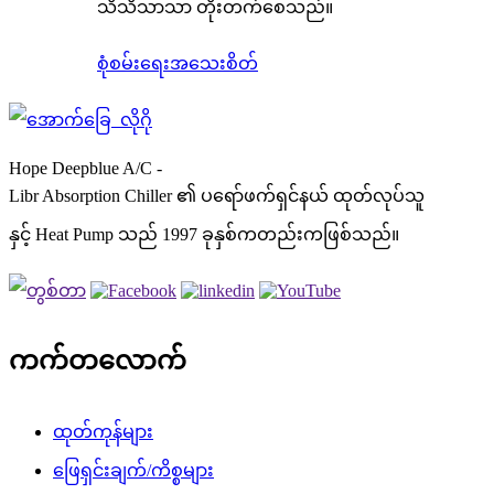
သိသိသာသာ တိုးတက်စေသည်။
စုံစမ်းရေး
အသေးစိတ်
Hope Deepblue A/C -
Libr Absorption Chiller ၏ ပရော်ဖက်ရှင်နယ် ထုတ်လုပ်သူ
နှင့် Heat Pump သည် 1997 ခုနှစ်ကတည်းကဖြစ်သည်။
ကက်တလောက်
ထုတ်ကုန်များ
ဖြေရှင်းချက်/ကိစ္စများ