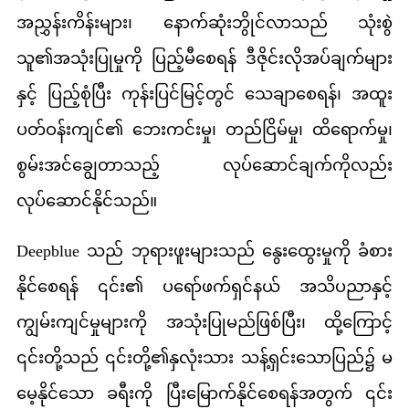
အညွှန်းကိန်းများ၊ နောက်ဆုံးဘွိုင်လာသည် သုံးစွဲ
သူ၏အသုံးပြုမှုကို ပြည့်မီစေရန် ဒီဇိုင်းလိုအပ်ချက်များ
နှင့် ပြည့်စုံပြီး ကုန်းပြင်မြင့်တွင် သေချာစေရန်၊ အထူး
ပတ်ဝန်းကျင်၏ ဘေးကင်းမှု၊ တည်ငြိမ်မှု၊ ထိရောက်မှု၊
စွမ်းအင်ချွေတာသည့် လုပ်ဆောင်ချက်ကိုလည်း
လုပ်ဆောင်နိုင်သည်။
Deepblue သည် ဘုရားဖူးများသည် နွေးထွေးမှုကို ခံစား
နိုင်စေရန် ၎င်း၏ ပရော်ဖက်ရှင်နယ် အသိပညာနှင့်
ကျွမ်းကျင်မှုများကို အသုံးပြုမည်ဖြစ်ပြီး၊ ထို့ကြောင့်
၎င်းတို့သည် ၎င်းတို့၏နှလုံးသား သန့်ရှင်းသောပြည်၌ မ
မေ့နိုင်သော ခရီးကို ပြီးမြောက်နိုင်စေရန်အတွက် ၎င်း