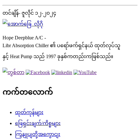
တင်ချိန်- ဇူလိုင် ၁၂-၂၀၂၄
Hope Deepblue A/C -
Libr Absorption Chiller ၏ ပရော်ဖက်ရှင်နယ် ထုတ်လုပ်သူ
နှင့် Heat Pump သည် 1997 ခုနှစ်ကတည်းကဖြစ်သည်။
ကက်တလောက်
ထုတ်ကုန်များ
ဖြေရှင်းချက်/ကိစ္စများ
ကြှနျုပျတို့အကွောငျး