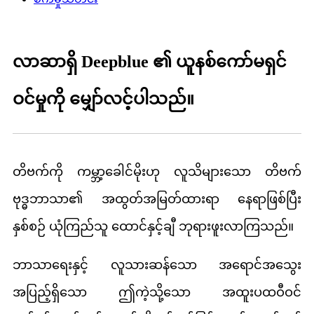
လာဆာရှိ Deepblue ၏ ယူနစ်ကော်မရှင်
ဝင်မှုကို မျှော်လင့်ပါသည်။
တိဗက်ကို ကမ္ဘာ့ခေါင်မိုးဟု လူသိများသော တိဗက်
ဗုဒ္ဓဘာသာ၏ အထွတ်အမြတ်ထားရာ နေရာဖြစ်ပြီး
နှစ်စဉ် ယုံကြည်သူ ထောင်နှင့်ချီ ဘုရားဖူးလာကြသည်။
ဘာသာရေးနှင့် လူသားဆန်သော အရောင်အသွေး
အပြည့်ရှိသော ဤကဲ့သို့သော အထူးပထဝီဝင်