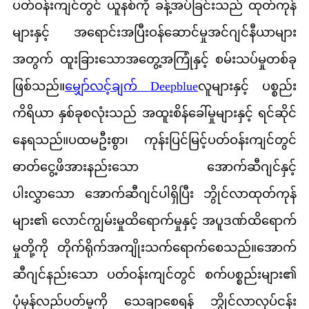
ပတ်ဝန်းကျင်တွင် ယူနစ်ကို ခန့်အပ်ခြင်းသည် ထုတ်ကုန်
များနှင့် အရောင်းအပြီးဝန်ဆောင်မှုအင်ဂျင်နီယာများ
အတွက် ထူးခြားသောအတွေ့အကြုံနှင့် စမ်းသပ်မှုတစ်ခု
ဖြစ်သည်။
မျှော်လင့်ချက် Deepblue
လူများနှင့် ပစ္စည်း
ကိရိယာ နှစ်ခုစလုံးသည် အထူးစိန်ခေါ်မှုများနှင့် ရင်ဆိုင်
နေရသည်။ပထမဦးစွာ၊ ကုန်းပြင်မြင့်ပတ်ဝန်းကျင်တွင်
ဓာတ်ငွေ့ဖိအားနည်းသော အောက်ဆီဂျင်နှင့်
ပါးလွှာသော အောက်ဆီဂျင်ပါရှိပြီး ဘွိုင်လာထုတ်ကုန်
များ၏ လောင်ကျွမ်းမှုထိရောက်မှုနှင့် အပူဒဏ်ထိရောက်
မှုတို့ကို တိုက်ရိုက်အကျိုးသက်ရောက်စေသည်။အောက်
ဆီဂျင်နည်းသော ပတ်ဝန်းကျင်တွင် စက်ပစ္စည်းများ၏
ပုံမှန်လည်ပတ်မှုကို သေချာစေရန် ဘွိုင်လာလုပ်ငန်း