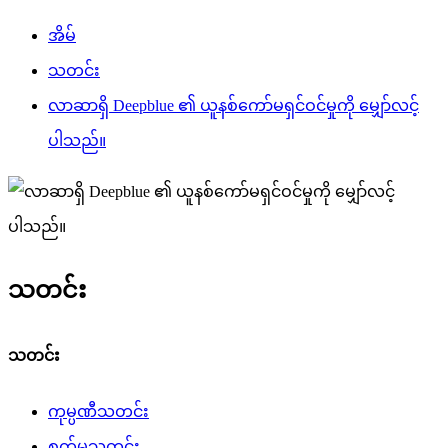
အိမ်
သတင်း
လာဆာရှိ Deepblue ၏ ယူနစ်ကော်မရှင်ဝင်မှုကို မျှော်လင့်
ပါသည်။
သတင်း
သတင်း
ကုမ္ပဏီသတင်း
စက်မှုသတင်း