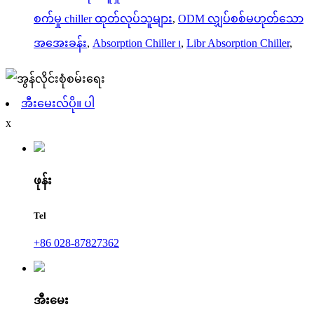
စက်မှု chiller ထုတ်လုပ်သူများ
,
ODM လျှပ်စစ်မဟုတ်သော
အအေးခန်း
,
Absorption Chiller ၊
,
Libr Absorption Chiller
,
အီးမေးလ်ပို။ ပါ
x
ဖုန်း
Tel
+86 028-87827362
အီးမေး