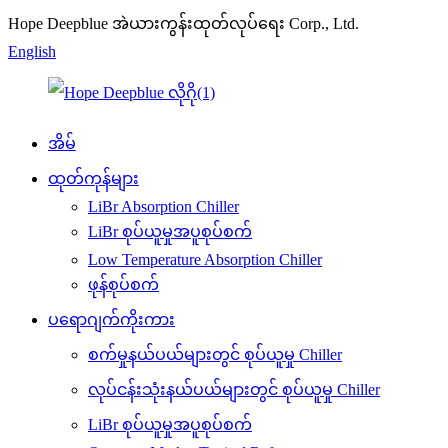
Hope Deepblue အဲယားကွန်းထုတ်လုပ်ရေး Corp., Ltd.
English
အိမ်
ထုတ်ကုန်များ
LiBr Absorption Chiller
LiBr စုပ်ယူမှုအပူစုပ်စက်
Low Temperature Absorption Chiller
ဖုန်စုပ်စက်
ပရောဂျက်ကိုးကား
စက်မှုနယ်ပယ်များတွင် စုပ်ယူမှု Chiller
လုပ်ငန်းသုံးနယ်ပယ်များတွင် စုပ်ယူမှု Chiller
LiBr စုပ်ယူမှုအပူစုပ်စက်