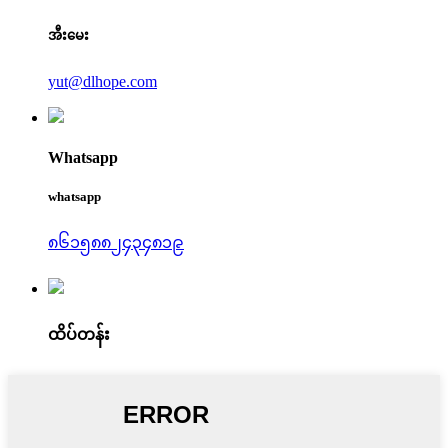
အီးမေး
yut@dlhope.com
Whatsapp
whatsapp
၈၆၁၅၈၈၂၄၃၄၈၁၉
ထိပ်တန်း