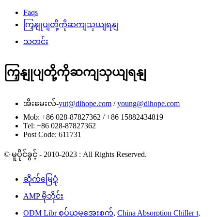
Faqs
ကြှနျုပျတို့ကိုဆကျသှယျရနျ
သတင်း
ကြှနျုပျတို့ကိုဆကျသှယျရနျ
အီးမေးလ်-
yut@dlhope.com
/
young@dlhope.com
Mob: +86 028-87827362 / +86 15882434819
Tel: +86 028-87827362
Post Code: 611731
© မူပိုင်ခွင့် - 2010-2023 : All Rights Reserved.
ဆိုက်မြေပုံ
AMP မိုဘိုင်း
ODM Libr စုပ်ယူမှုအေးစက်
,
China Absorption Chiller ၊
,