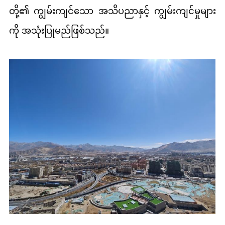
တို့၏ ကျွမ်းကျင်သော အသိပညာနှင့် ကျွမ်းကျင်မှုများ
ကို အသုံးပြုမည်ဖြစ်သည်။