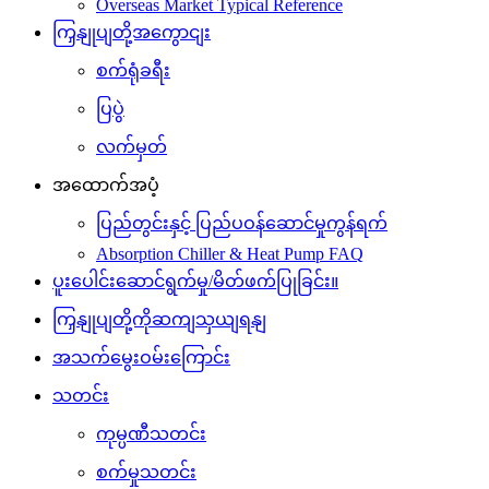
Overseas Market Typical Reference
ကြှနျုပျတို့အကွောငျး
စက်ရုံခရီး
ပြပွဲ
လက်မှတ်
အထောက်အပံ့
ပြည်တွင်းနှင့် ပြည်ပဝန်ဆောင်မှုကွန်ရက်
Absorption Chiller & Heat Pump FAQ
ပူးပေါင်းဆောင်ရွက်မှု/မိတ်ဖက်ပြုခြင်း။
ကြှနျုပျတို့ကိုဆကျသှယျရနျ
အသက်မွေးဝမ်းကြောင်း
သတင်း
ကုမ္ပဏီသတင်း
စက်မှုသတင်း