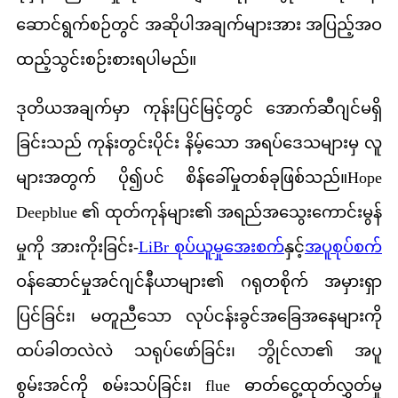
ဆောင်ရွက်စဉ်တွင် အဆိုပါအချက်များအား အပြည့်အဝ
ထည့်သွင်းစဉ်းစားရပါမည်။
ဒုတိယအချက်မှာ ကုန်းပြင်မြင့်တွင် အောက်ဆီဂျင်မရှိ
ခြင်းသည် ကုန်းတွင်းပိုင်း နိမ့်သော အရပ်ဒေသများမှ လူ
များအတွက် ပို၍ပင် စိန်ခေါ်မှုတစ်ခုဖြစ်သည်။Hope
Deepblue ၏ ထုတ်ကုန်များ၏ အရည်အသွေးကောင်းမွန်
မှုကို အားကိုးခြင်း-
LiBr စုပ်ယူမှုအေးစက်
နှင့်
အပူစုပ်စက်
ဝန်ဆောင်မှုအင်ဂျင်နီယာများ၏ ဂရုတစိုက် အမှားရှာ
ပြင်ခြင်း၊ မတူညီသော လုပ်ငန်းခွင်အခြေအနေများကို
ထပ်ခါတလဲလဲ သရုပ်ဖော်ခြင်း၊ ဘွိုင်လာ၏ အပူ
စွမ်းအင်ကို စမ်းသပ်ခြင်း၊ flue ဓာတ်ငွေ့ထုတ်လွှတ်မှု