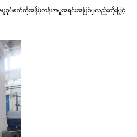
ှုအပူစုပ်စက်ကိုအနိမ့်တန်းအပူအရင်းအမြစ်မှလည်းတိုးမြှင့်