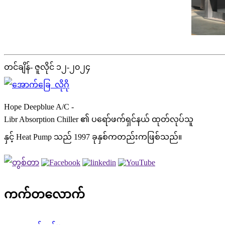
တင်ချိန်- ဇူလိုင် ၁၂-၂၀၂၄
Hope Deepblue A/C -
Libr Absorption Chiller ၏ ပရော်ဖက်ရှင်နယ် ထုတ်လုပ်သူ
နှင့် Heat Pump သည် 1997 ခုနှစ်ကတည်းကဖြစ်သည်။
ကက်တလောက်