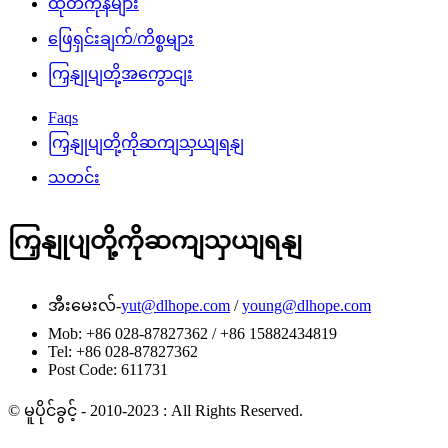
ထုတ်ကုန်များ
ဖြေရှင်းချက်/ကိစ္စများ
ကြှနျုပျတို့အကွောငျး
Faqs
ကြှနျုပျတို့ကိုဆကျသှယျရနျ
သတင်း
ကြှနျုပျတို့ကိုဆကျသှယျရနျ
အီးမေးလ်-
yut@dlhope.com
/
young@dlhope.com
Mob: +86 028-87827362 / +86 15882434819
Tel: +86 028-87827362
Post Code: 611731
© မူပိုင်ခွင့် - 2010-2023 : All Rights Reserved.