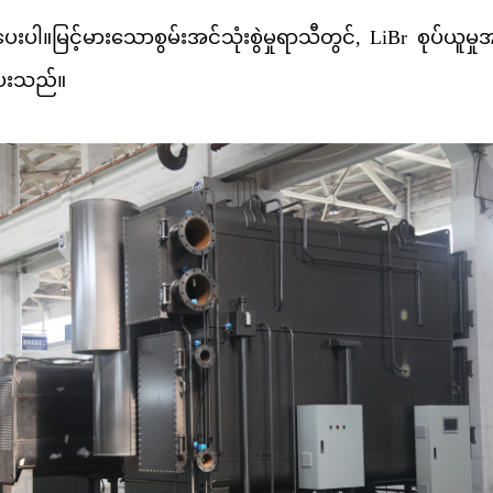
ီပေးပါ။မြင့်မားသောစွမ်းအင်သုံးစွဲမှုရာသီတွင်, LiBr စုပ်ယူမ
ီပေးသည်။