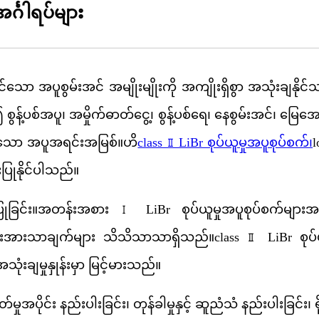
္ဂါရပ်များ
နိုင်သော အပူစွမ်းအင် အမျိုးမျိုးကို အကျိုးရှိစွာ အသုံးချနိ
ြု၍ စွန့်ပစ်အပူ၊ အမှိုက်ဓာတ်ငွေ့၊ စွန့်ပစ်ရေ၊ နေစွမ်းအင်၊ မြ
ိမ့်သော အပူအရင်းအမြစ်။ဟိ
class Ⅱ LiBr စုပ်ယူမှုအပူစုပ်စက်၊
l
ံးပြုနိုင်ပါသည်။
ံးပြုခြင်း။အတန်းအစား Ⅰ LiBr စုပ်ယူမှုအပူစုပ်စက်များအတွက
အခြားအားသာချက်များ သိသိသာသာရှိသည်။class Ⅱ LiBr စုပ်
သုံးချမှုနှုန်းမှာ မြင့်မားသည်။
တ်မှုအပိုင်း နည်းပါးခြင်း၊ တုန်ခါမှုနှင့် ဆူညံသံ နည်းပါးခြင်း