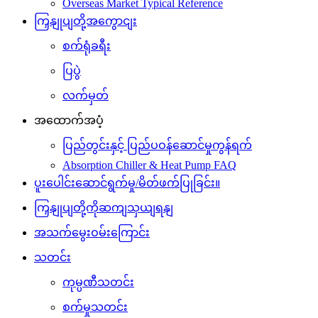
Overseas Market Typical Reference
ကြှနျုပျတို့အကွောငျး
စက်ရုံခရီး
ပြပွဲ
လက်မှတ်
အထောက်အပံ့
ပြည်တွင်းနှင့် ပြည်ပဝန်ဆောင်မှုကွန်ရက်
Absorption Chiller & Heat Pump FAQ
ပူးပေါင်းဆောင်ရွက်မှု/မိတ်ဖက်ပြုခြင်း။
ကြှနျုပျတို့ကိုဆကျသှယျရနျ
အသက်မွေးဝမ်းကြောင်း
သတင်း
ကုမ္ပဏီသတင်း
စက်မှုသတင်း