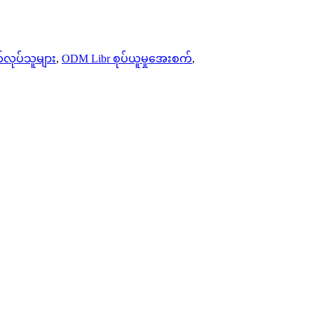
တ်လုပ်သူများ
,
ODM Libr စုပ်ယူမှုအေးစက်
,