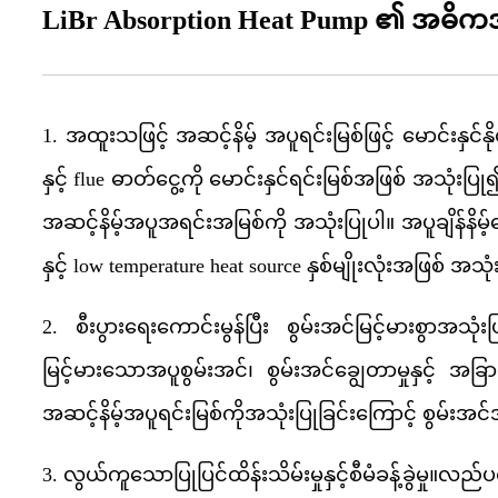
LiBr Absorption Heat Pump ၏ အဓိကအင်
1. အထူးသဖြင့် အဆင့်နိမ့် အပူရင်းမြစ်ဖြင့် မောင်းနှင်
နှင့် flue ဓာတ်ငွေ့ကို မောင်းနှင်ရင်းမြစ်အဖြစ် အသုံးပ
အဆင့်နိမ့်အပူအရင်းအမြစ်ကို အသုံးပြုပါ။ အပူချိန်န
နှင့် low temperature heat source နှစ်မျိုးလုံးအဖြစ် အသု
2. စီးပွားရေးကောင်းမွန်ပြီး စွမ်းအင်မြင့်မားစွာအသု
မြင့်မားသောအပူစွမ်းအင်၊ စွမ်းအင်ချွေတာမှုနှင့် 
အဆင့်နိမ့်အပူရင်းမြစ်ကိုအသုံးပြုခြင်းကြောင့် စွမ်းအင်အ
3. လွယ်ကူသောပြုပြင်ထိန်းသိမ်းမှုနှင့်စီမံခန့်ခွဲမှု။လည်ပ