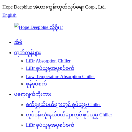
Hope Deepblue အဲယားကွန်းထုတ်လုပ်ရေး Corp., Ltd.
English
အိမ်
ထုတ်ကုန်များ
LiBr Absorption Chiller
LiBr စုပ်ယူမှုအပူစုပ်စက်
Low Temperature Absorption Chiller
ဖုန်စုပ်စက်
ပရောဂျက်ကိုးကား
စက်မှုနယ်ပယ်များတွင် စုပ်ယူမှု Chiller
လုပ်ငန်းသုံးနယ်ပယ်များတွင် စုပ်ယူမှု Chiller
LiBr စုပ်ယူမှုအပူစုပ်စက်