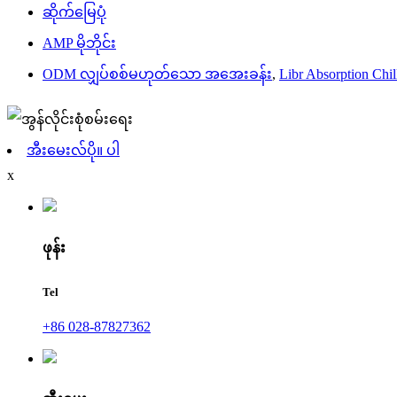
ဆိုက်မြေပုံ
AMP မိုဘိုင်း
ODM လျှပ်စစ်မဟုတ်သော အအေးခန်း
,
Libr Absorption Chil
အီးမေးလ်ပို။ ပါ
x
ဖုန်း
Tel
+86 028-87827362