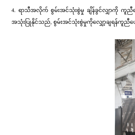
4. ရာသီအလိုက် စွမ်းအင်သုံးစွဲမှု ချိန်ခွင်လျှာကို ကူည
အသုံးပြုနိုင်သည်, စွမ်းအင်သုံးစွဲမှုကိုလျှော့ချရန်ကူည