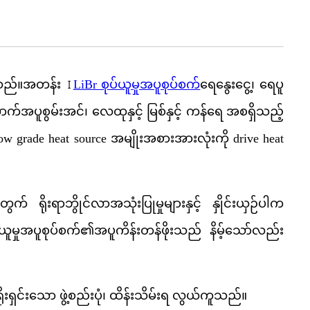
ုင်သည်။အတန်း Ⅰ
LiBr စုပ်ယူမှုအပူစုပ်စက်
ရေနွေးငွေ့၊ ရေပူ
ေအောက်အပူစွမ်းအင်၊ လေထုနှင့် မြစ်နှင့် ကန်ရေ အစရှိသည့်
ow grade heat source အမျိုးအစားအားလုံးကို drive heat
် ရိုးရာဘွိုင်လာအသုံးပြုမှုများနှင့် နှိုင်းယှဉ်ပါက
ယူမှုအပူစုပ်စက်၏အပူကိန်းတန်ဖိုးသည် နိမ့်သော်လည်း
၊ ရိုးရှင်းသော ဖွဲ့စည်းပုံ၊ ထိန်းသိမ်းရ လွယ်ကူသည်။