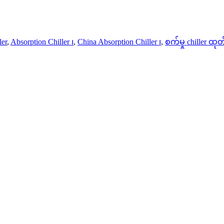
ler
,
Absorption Chiller ၊
,
China Absorption Chiller ၊
,
စက်မှု chiller ထု