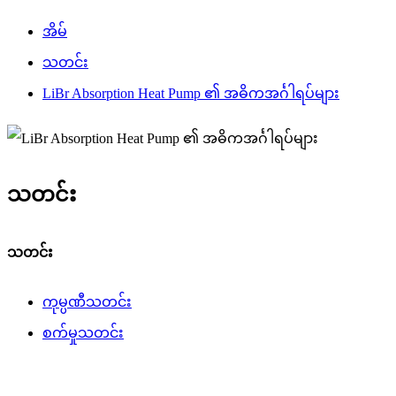
အိမ်
သတင်း
LiBr Absorption Heat Pump ၏ အဓိကအင်္ဂါရပ်များ
သတင်း
သတင်း
ကုမ္ပဏီသတင်း
စက်မှုသတင်း